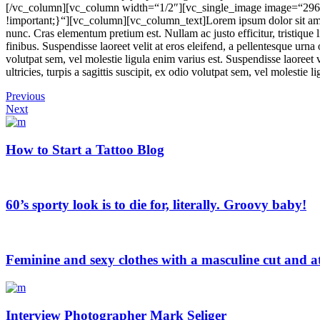
[/vc_column][vc_column width=“1/2″][vc_single_image image=“296
!important;}“][vc_column][vc_column_text]Lorem ipsum dolor sit amet, c
nunc. Cras elementum pretium est. Nullam ac justo efficitur, tristiqu
finibus. Suspendisse laoreet velit at eros eleifend, a pellentesque urna 
volutpat sem, vel molestie ligula enim varius est. Suspendisse laoreet 
ultricies, turpis a sagittis suscipit, ex odio volutpat sem, vel molesti
Previous
Next
How to Start a Tattoo Blog
60’s sporty look is to die for, literally. Groovy baby!
Feminine and sexy clothes with a masculine cut and a
Interview Photographer Mark Seliger