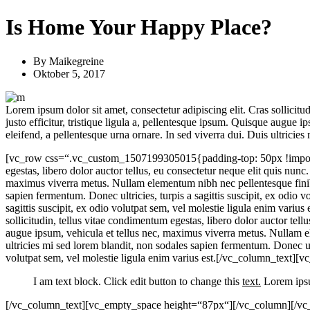
Is Home Your Happy Place?
By
Maikegreine
Oktober 5, 2017
Lorem ipsum dolor sit amet, consectetur adipiscing elit. Cras sollicitu
justo efficitur, tristique ligula a, pellentesque ipsum. Quisque augue
eleifend, a pellentesque urna ornare. In sed viverra dui. Duis ultricie
[vc_row css=“.vc_custom_1507199305015{padding-top: 50px !important
egestas, libero dolor auctor tellus, eu consectetur neque elit quis nunc
maximus viverra metus. Nullam elementum nibh nec pellentesque finibus.
sapien fermentum. Donec ultricies, turpis a sagittis suscipit, ex odio v
sagittis suscipit, ex odio volutpat sem, vel molestie ligula enim var
sollicitudin, tellus vitae condimentum egestas, libero dolor auctor tell
augue ipsum, vehicula et tellus nec, maximus viverra metus. Nullam ele
ultricies mi sed lorem blandit, non sodales sapien fermentum. Donec ultri
volutpat sem, vel molestie ligula enim varius est.[/vc_column_text
I am text block. Click edit button to change this
text.
Lorem ipsu
[/vc_column_text][vc_empty_space height=“87px“][/vc_column][/vc