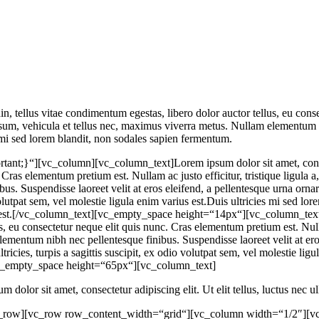
din, tellus vitae condimentum egestas, libero dolor auctor tellus, eu co
 ipsum, vehicula et tellus nec, maximus viverra metus. Nullam elementum n
s mi sed lorem blandit, non sodales sapien fermentum.
;}“][vc_column][vc_column_text]Lorem ipsum dolor sit amet, consectet
. Cras elementum pretium est. Nullam ac justo efficitur, tristique ligula
 Suspendisse laoreet velit at eros eleifend, a pellentesque urna ornare.
olutpat sem, vel molestie ligula enim varius est.Duis ultricies mi sed lo
ius est.[/vc_column_text][vc_empty_space height=“14px“][vc_column_text
us, eu consectetur neque elit quis nunc. Cras elementum pretium est. Null
mentum nibh nec pellentesque finibus. Suspendisse laoreet velit at eros
cies, turpis a sagittis suscipit, ex odio volutpat sem, vel molestie ligula
][vc_empty_space height=“65px“][vc_column_text]
m dolor sit amet, consectetur adipiscing elit. Ut elit tellus, luctus nec 
_row][vc_row row_content_width=“grid“][vc_column width=“1/2″][vc