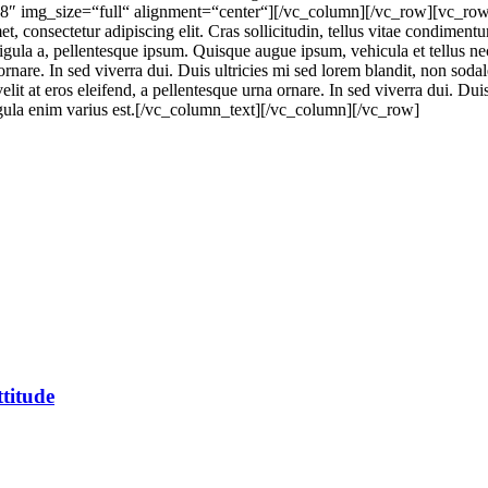
8″ img_size=“full“ alignment=“center“][/vc_column][/vc_row][vc_r
onsectetur adipiscing elit. Cras sollicitudin, tellus vitae condimentum 
e ligula a, pellentesque ipsum. Quisque augue ipsum, vehicula et tellu
ornare. In sed viverra dui. Duis ultricies mi sed lorem blandit, non sodal
velit at eros eleifend, a pellentesque urna ornare. In sed viverra dui. D
e ligula enim varius est.[/vc_column_text][/vc_column][/vc_row]
ttitude