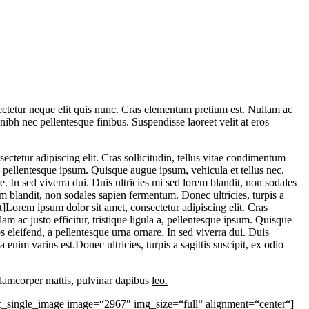
nsectetur neque elit quis nunc. Cras elementum pretium est. Nullam ac
ibh nec pellentesque finibus. Suspendisse laoreet velit at eros
ur adipiscing elit. Cras sollicitudin, tellus vitae condimentum
 a, pellentesque ipsum. Quisque augue ipsum, vehicula et tellus nec,
 In sed viverra dui. Duis ultricies mi sed lorem blandit, non sodales
rem blandit, non sodales sapien fermentum. Donec ultricies, turpis a
]Lorem ipsum dolor sit amet, consectetur adipiscing elit. Cras
am ac justo efficitur, tristique ligula a, pellentesque ipsum. Quisque
 eleifend, a pellentesque urna ornare. In sed viverra dui. Duis
 enim varius est.Donec ultricies, turpis a sagittis suscipit, ex odio
ullamcorper mattis, pulvinar dapibus
leo.
_single_image image=“2967″ img_size=“full“ alignment=“center“]