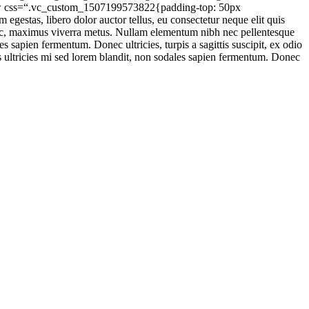
ow css=“.vc_custom_1507199573822{padding-top: 50px
egestas, libero dolor auctor tellus, eu consectetur neque elit quis
s nec, maximus viverra metus. Nullam elementum nibh nec pellentesque
es sapien fermentum. Donec ultricies, turpis a sagittis suscipit, ex odio
uis ultricies mi sed lorem blandit, non sodales sapien fermentum. Donec