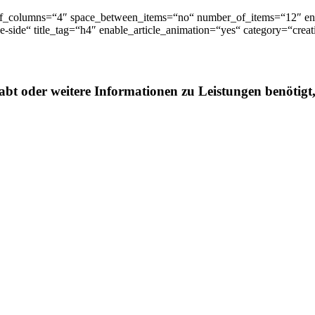
_of_columns=“4″ space_between_items=“no“ number_of_items=“12″ e
-side“ title_tag=“h4″ enable_article_animation=“yes“ category=“crea
abt oder weitere Informationen zu Leistungen benötigt,