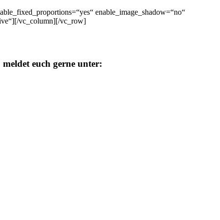
nable_fixed_proportions=“yes“ enable_image_shadow=“no“
tive“][/vc_column][/vc_row]
 meldet euch gerne unter: