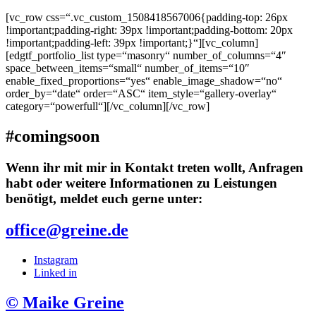
[vc_row css=“.vc_custom_1508418567006{padding-top: 26px
!important;padding-right: 39px !important;padding-bottom: 20px
!important;padding-left: 39px !important;}“][vc_column]
[edgtf_portfolio_list type=“masonry“ number_of_columns=“4″
space_between_items=“small“ number_of_items=“10″
enable_fixed_proportions=“yes“ enable_image_shadow=“no“
order_by=“date“ order=“ASC“ item_style=“gallery-overlay“
category=“powerfull“][/vc_column][/vc_row]
#comingsoon
Wenn ihr mit mir in Kontakt treten wollt, Anfragen
habt oder weitere Informationen zu Leistungen
benötigt, meldet euch gerne unter:
office@greine.de
Instagram
Linked in
© Maike Greine