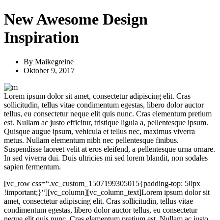
New Awesome Design
Inspiration
By
Maikegreine
Oktober 9, 2017
Lorem ipsum dolor sit amet, consectetur adipiscing elit. Cras
sollicitudin, tellus vitae condimentum egestas, libero dolor auctor
tellus, eu consectetur neque elit quis nunc. Cras elementum pretium
est. Nullam ac justo efficitur, tristique ligula a, pellentesque ipsum.
Quisque augue ipsum, vehicula et tellus nec, maximus viverra
metus. Nullam elementum nibh nec pellentesque finibus.
Suspendisse laoreet velit at eros eleifend, a pellentesque urna ornare.
In sed viverra dui. Duis ultricies mi sed lorem blandit, non sodales
sapien fermentum.
[vc_row css=“.vc_custom_1507199305015{padding-top: 50px
!important;}“][vc_column][vc_column_text]Lorem ipsum dolor sit
amet, consectetur adipiscing elit. Cras sollicitudin, tellus vitae
condimentum egestas, libero dolor auctor tellus, eu consectetur
neque elit quis nunc. Cras elementum pretium est. Nullam ac justo