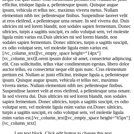
efficitur, tristique ligula a, pellentesque ipsum. Quisque augue
ipsum, vehicula et tellus nec, maximus viverra metus. Nullam
elementum nibh nec pellentesque finibus. Suspendisse laoreet velit
at eros eleifend, a pellentesque urna ornare. In sed viverra dui. Duis
ultricies mi sed lorem blandit, non sodales sapien fermentum. Donec
ultricies, turpis a sagittis suscipit, ex odio volutpat sem, vel molestie
ligula enim varius est.Duis ultricies mi sed lorem blandit, non
sodales sapien fermentum. Donec ultricies, turpis a sagittis suscipit,
ex odio volutpat sem, vel molestie ligula enim varius est.
[/vc_column_text][vc_empty_space height=“14px“]
[vc_column_text]Lorem ipsum dolor sit amet, consectetur adipiscing
elit. Cras sollicitudin, tellus vitae condimentum egestas, libero dolor
auctor tellus, eu consectetur neque elit quis nunc. Cras elementum
pretium est. Nullam ac justo efficitur, tristique ligula a, pellentesque
ipsum. Quisque augue ipsum, vehicula et tellus nec, maximus
viverra metus. Nullam elementum nibh nec pellentesque finibus.
Suspendisse laoreet velit at eros eleifend, a pellentesque urna ornare.
In sed viverra dui. Duis ultricies mi sed lorem blandit, non sodales
sapien fermentum. Donec ultricies, turpis a sagittis suscipit, ex odio
volutpat sem, vel molestie ligula enim varius est.Donec ultricies,
turpis a sagittis suscipit, ex odio volutpat sem, vel molestie ligula
enim varius est.[/vc_column_text][vc_empty_space height=“65px“]
[vc_column_text]
I am text block. Click edit button to change this
text.