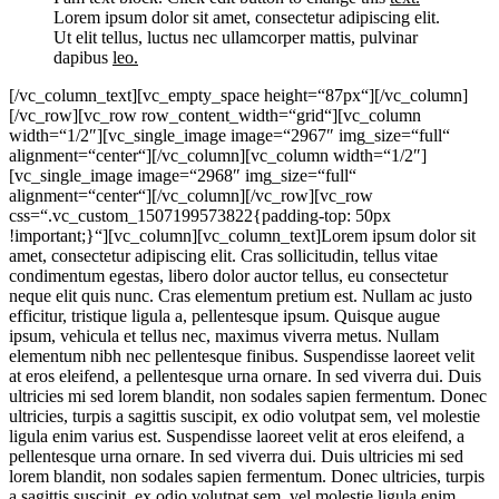
Lorem ipsum dolor sit amet, consectetur adipiscing elit.
Ut elit tellus, luctus nec ullamcorper mattis, pulvinar
dapibus
leo.
[/vc_column_text][vc_empty_space height=“87px“][/vc_column]
[/vc_row][vc_row row_content_width=“grid“][vc_column
width=“1/2″][vc_single_image image=“2967″ img_size=“full“
alignment=“center“][/vc_column][vc_column width=“1/2″]
[vc_single_image image=“2968″ img_size=“full“
alignment=“center“][/vc_column][/vc_row][vc_row
css=“.vc_custom_1507199573822{padding-top: 50px
!important;}“][vc_column][vc_column_text]Lorem ipsum dolor sit
amet, consectetur adipiscing elit. Cras sollicitudin, tellus vitae
condimentum egestas, libero dolor auctor tellus, eu consectetur
neque elit quis nunc. Cras elementum pretium est. Nullam ac justo
efficitur, tristique ligula a, pellentesque ipsum. Quisque augue
ipsum, vehicula et tellus nec, maximus viverra metus. Nullam
elementum nibh nec pellentesque finibus. Suspendisse laoreet velit
at eros eleifend, a pellentesque urna ornare. In sed viverra dui. Duis
ultricies mi sed lorem blandit, non sodales sapien fermentum. Donec
ultricies, turpis a sagittis suscipit, ex odio volutpat sem, vel molestie
ligula enim varius est. Suspendisse laoreet velit at eros eleifend, a
pellentesque urna ornare. In sed viverra dui. Duis ultricies mi sed
lorem blandit, non sodales sapien fermentum. Donec ultricies, turpis
a sagittis suscipit, ex odio volutpat sem, vel molestie ligula enim